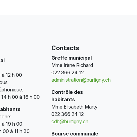
Contacts
Greffe municipal
al
Mme Irène Richard
022 366 24 12
 à 12 h 00
administration@burtigny.ch
vous
éphonique:
Contrôle des
e 14 h 00 à 16 h 00
habitants
Mme Elisabeth Marty
habitants
022 366 24 12
phone:
cdh@burtigny.ch
 à 19 h 00
h 00 à 11 h 30
Bourse communale