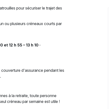
ouilles pour sécuriser le trajet des
un ou plusieurs créneaux courts par
0 et 12 h 55 – 13 h 10 ·
e, couverture d'assurance pendant les
.
es à la retraite, toute personne
ul créneau par semaine est utile !