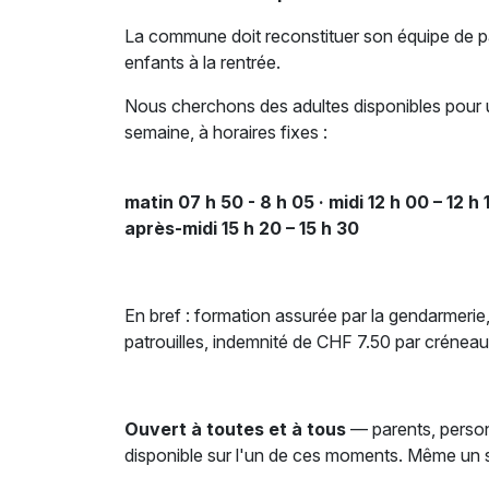
La commune doit reconstituer son équipe de patr
enfants à la rentrée.
Nous cherchons des adultes disponibles pour 
semaine, à horaires fixes :
matin 07 h 50 - 8 h 05 · midi 12 h 00 – 12 h 1
après-midi 15 h 20 – 15 h 30
En bref : formation assurée par la gendarmeri
patrouilles, indemnité de CHF 7.50 par créneau
Ouvert à toutes et à tous
— parents, personn
disponible sur l'un de ces moments. Même un se