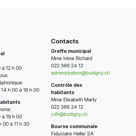
Contacts
Greffe municipal
al
Mme Irène Richard
022 366 24 12
 à 12 h 00
administration@burtigny.ch
vous
éphonique:
Contrôle des
e 14 h 00 à 16 h 00
habitants
Mme Elisabeth Marty
habitants
022 366 24 12
phone:
cdh@burtigny.ch
 à 19 h 00
h 00 à 11 h 30
Bourse communale
Fiduciaire Heller SA